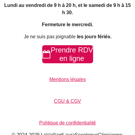
o
g
d
Lundi au vendredi de 9 h à 20 h, et le samedi de 9 h à 15
o
r
I
h 30.
k
a
n
m
Fermeture le mercredi.
Je ne suis pas joignable
les jours fériés.
Prendre RDV
en ligne
Mentions légales
CGU & CGV
Politique de confidentialité
© 2024-2025 LeVaillantLauraSexologueClinicienne.