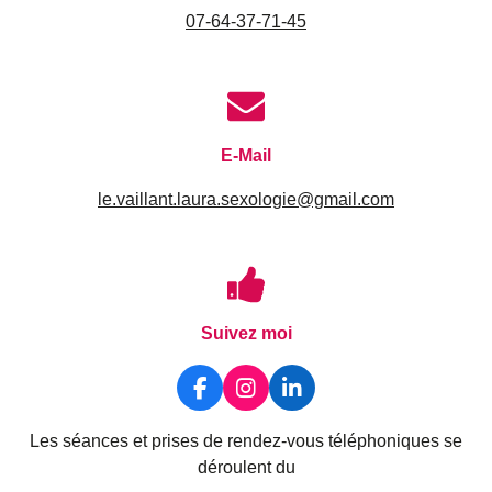
0
7-64-37-71-45
E-Mail
le.vaillant.laura.sexologie@gmail.com
Suivez moi
F
I
L
a
n
i
c
s
n
Les séances et prises de rendez-vous téléphoniques se
e
t
k
déroulent du
b
a
e