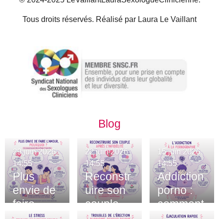
Tous droits réservés. Réalisé par Laura Le Vaillant
Blog
29 juin 2026
22 juin 2026
15 juin 2026
14:55
14:55
14:55
Plus
Reconstr
Addiction
envie de
uire son
porno :
faire
couple
comment
l’amour :
après
savoir ?