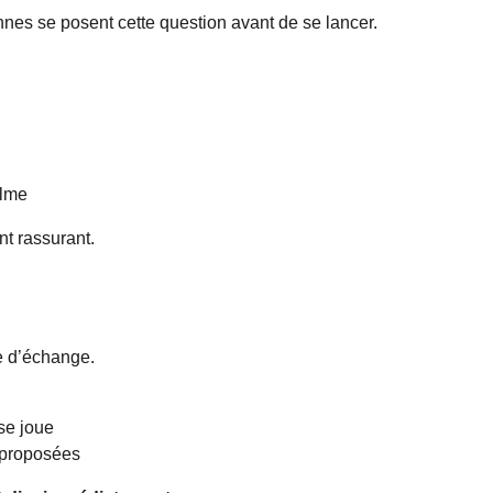
es se posent cette question avant de se lancer.
alme
t rassurant.
e
e d’échange.
se joue
e proposées