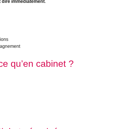
t dire immédiatement
.
xions
mpagnement
ace qu’en cabinet ?